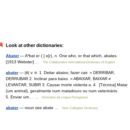
Look at other dictionaries:
Abater
— A*bat er ( [ e]r), n. One who, or that which, abates.
[1913 Webster] …
The Collaborative International Dictionary of English
abater
— |ê| v. tr. 1. Deitar abaixo; fazer cair. = DERRIBAR,
DERRUBAR 2. Inclinar para baixo. = ABAIXAR, BAIXAR ≠
LEVANTAR, SUBIR 3. Causar morte violenta a. 4. [Técnica] Matar
(um animal), geralmente num matadouro ou num veterinário.
5. Enviar um… …
Dicionário da Língua Portuguesa
abater
— noun see abate …
New Collegiate Dictionary