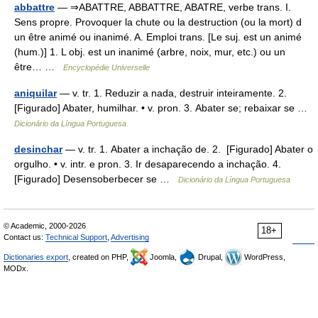
abbattre
— ⇒ABATTRE, ABBATTRE, ABATRE, verbe trans. I.
Sens propre. Provoquer la chute ou la destruction (ou la mort) d
un être animé ou inanimé. A. Emploi trans. [Le suj. est un animé
(hum.)] 1. L obj. est un inanimé (arbre, noix, mur, etc.) ou un
être… …
Encyclopédie Universelle
aniquilar
— v. tr. 1. Reduzir a nada, destruir inteiramente. 2.
[Figurado] Abater, humilhar. • v. pron. 3. Abater se; rebaixar se …
Dicionário da Língua Portuguesa
desinchar
— v. tr. 1. Abater a inchação de. 2. [Figurado] Abater o
orgulho. • v. intr. e pron. 3. Ir desaparecendo a inchação. 4.
[Figurado] Desensoberbecer se …
Dicionário da Língua Portuguesa
© Academic, 2000-2026
18+
Contact us:
Technical Support
,
Advertising
Dictionaries export
, created on PHP,
Joomla,
Drupal,
WordPress,
MODx.