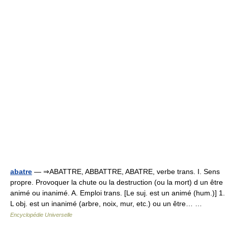
abatre
— ⇒ABATTRE, ABBATTRE, ABATRE, verbe trans. I. Sens
propre. Provoquer la chute ou la destruction (ou la mort) d un être
animé ou inanimé. A. Emploi trans. [Le suj. est un animé (hum.)] 1.
L obj. est un inanimé (arbre, noix, mur, etc.) ou un être… …
Encyclopédie Universelle