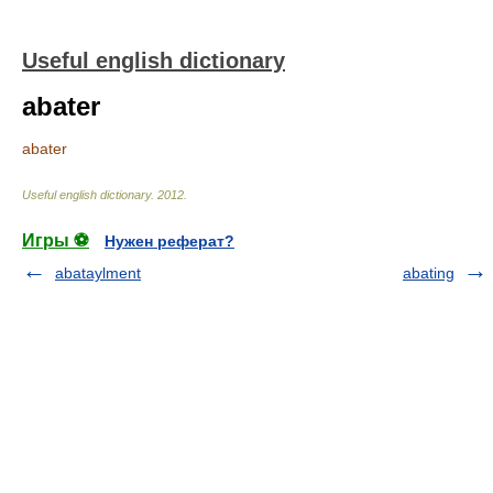
Useful english dictionary
abater
abater
Useful english dictionary
.
2012
.
Игры ⚽
Нужен реферат?
abataylment
abating