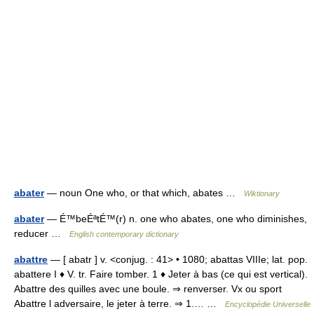
abater
— noun One who, or that which, abates …
Wiktionary
abater
— É™beÉªtÉ™(r) n. one who abates, one who diminishes,
reducer …
English contemporary dictionary
abattre
— [ abatr ] v. <conjug. : 41> • 1080; abattas VIIIe; lat. pop.
abattere I ♦ V. tr. Faire tomber. 1 ♦ Jeter à bas (ce qui est vertical).
Abattre des quilles avec une boule. ⇒ renverser. Vx ou sport
Abattre l adversaire, le jeter à terre. ⇒ 1.… …
Encyclopédie Universelle