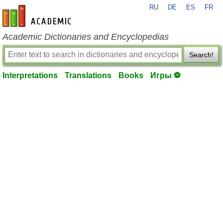
RU
DE
ES
FR
en-academic.com
Academic Dictionaries and Encyclopedias
Search!
Interpretations
Translations
Books
Игры ⚽